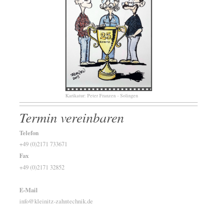
Karikatur: Peter Franzen - Solingen
Termin vereinbaren
Telefon
+49 (0)2171 733671
Fax
+49 (0)2171 32852
E-Mail
info@kleinitz-zahntechnik.de