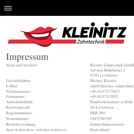
Impressum
Name und Anschrift:
Kleinitz Zahntechnik GmbH
Auf dem Bohnbüchel 2
51381 Leverkusen
Geschäftsführer:
Michael Kleinitz
E-Mail:
info[@]kleinitz-zahntechnik
Telefonnummer:
+49 (0)2171/733671
Faxnummer:
+49 (0)2171/32852
Aufsichtsbehörde:
Handwerkskammer zu Köln
Registergericht:
AG Leverkusen
Registernummer:
HRB 2961
Steuernummer:
230/5730/3397
Berufsbezeichnung:
Zahntechnikermeister
Staat in dem diese verliehen worden ist:
Deutschland